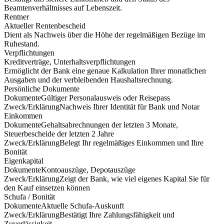
Beamtenverhältnisses auf Lebenszeit.
Rentner
Aktueller Rentenbescheid
Dient als Nachweis über die Höhe der regelmäßigen Bezüge im
Ruhestand.
Verpflichtungen
Kreditverträge, Unterhaltsverpflichtungen
Ermöglicht der Bank eine genaue Kalkulation Ihrer monatlichen
Ausgaben und der verbleibenden Haushaltsrechnung.
Persönliche Dokumente
Dokumente
Gültiger Personalausweis oder Reisepass
Zweck/Erklärung
Nachweis Ihrer Identität für Bank und Notar
Einkommen
Dokumente
Gehaltsabrechnungen der letzten 3 Monate,
Steuerbescheide der letzten 2 Jahre
Zweck/Erklärung
Belegt Ihr regelmäßiges Einkommen und Ihre
Bonität
Eigenkapital
Dokumente
Kontoauszüge, Depotauszüge
Zweck/Erklärung
Zeigt der Bank, wie viel eigenes Kapital Sie für
den Kauf einsetzen können
Schufa / Bonität
Dokumente
Aktuelle Schufa-Auskunft
Zweck/Erklärung
Bestätigt Ihre Zahlungsfähigkeit und
Zuverlässigkeit