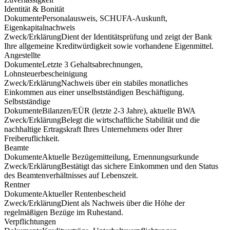
Identität & Bonität
Dokumente
Personalausweis, SCHUFA-Auskunft,
Eigenkapitalnachweis
Zweck/Erklärung
Dient der Identitätsprüfung und zeigt der Bank
Ihre allgemeine Kreditwürdigkeit sowie vorhandene Eigenmittel.
Angestellte
Dokumente
Letzte 3 Gehaltsabrechnungen,
Lohnsteuerbescheinigung
Zweck/Erklärung
Nachweis über ein stabiles monatliches
Einkommen aus einer unselbstständigen Beschäftigung.
Selbstständige
Dokumente
Bilanzen/EÜR (letzte 2-3 Jahre), aktuelle BWA
Zweck/Erklärung
Belegt die wirtschaftliche Stabilität und die
nachhaltige Ertragskraft Ihres Unternehmens oder Ihrer
Freiberuflichkeit.
Beamte
Dokumente
Aktuelle Bezügemitteilung, Ernennungsurkunde
Zweck/Erklärung
Bestätigt das sichere Einkommen und den Status
des Beamtenverhältnisses auf Lebenszeit.
Rentner
Dokumente
Aktueller Rentenbescheid
Zweck/Erklärung
Dient als Nachweis über die Höhe der
regelmäßigen Bezüge im Ruhestand.
Verpflichtungen