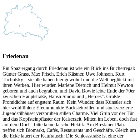
Friedenau
Ein Spaziergang durch Friedenau ist wie ein Blick ins Bücherregal:
Günter Grass, Max Frisch, Erich Kästner, Uwe Johnson, Kurt
Tucholsky – sie alle haben hier gewohnt und die Welt beglückt mit
ihren Werken. Hier wurden Marlene Dietrich und Helmut Newton
geboren und auch begraben, und David Bowie lebte Ende der 70er
zwischen Hauptstraße, Hansa-Studio und „Heroes“. Größte
Promidichte auf engstem Raum. Kein Wunder, dass Künstler sich
hier wohlfühlen: Efeuumrankte Backsteinvillen und stuckverzierte
Jugendstilhäuser versprühen stillen Charme. Viel Grün vor der Tür
und das Kopfsteinpflaster der Kaiserzeit. Mitten im Leben, doch fast
auf dem Dorf – bitte keine falsche Hektik. Am Breslauer Platz
treffen sich Biomarkt, Cafés, Restaurants und Geschäfte. Gleich um
die Ecke lauert der Kaufrausch: Die Schlossstraße ist eine der