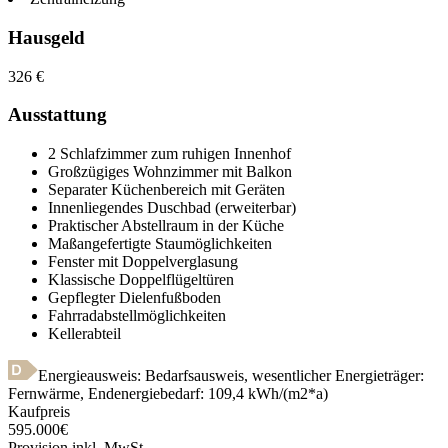
Hausgeld
326
€
Ausstattung
2 Schlafzimmer zum ruhigen Innenhof
Großzügiges Wohnzimmer mit Balkon
Separater Küchenbereich mit Geräten
Innenliegendes Duschbad (erweiterbar)
Praktischer Abstellraum in der Küche
Maßangefertigte Staumöglichkeiten
Fenster mit Doppelverglasung
Klassische Doppelflügeltüren
Gepflegter Dielenfußboden
Fahrradabstellmöglichkeiten
Kellerabteil
Energieausweis: Bedarfsausweis, wesentlicher Energieträger:
Fernwärme
,
Endenergiebedarf:
109,4
kWh/(m2*a)
Kaufpreis
595.000
€
Provision inkl. MwSt.