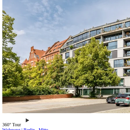
360° Tour
Wohnung
|
Berlin -
Mitte