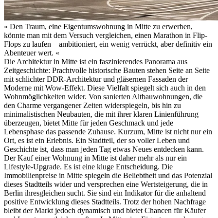
»
Den Traum, eine Eigentumswohnung in Mitte zu erwerben,
könnte man mit dem Versuch vergleichen, einen Marathon in Flip-
Flops zu laufen – ambitioniert, ein wenig verrückt, aber definitiv ein
Abenteuer wert.
«
Die Architektur in Mitte ist ein faszinierendes Panorama aus
Zeitgeschichte: Prachtvolle historische Bauten stehen Seite an Seite
mit schlichter DDR-Architektur und gläsernen Fassaden der
Moderne mit Wow-Effekt. Diese Vielfalt spiegelt sich auch in den
Wohnmöglichkeiten wider. Von sanierten Altbauwohnungen, die
den Charme vergangener Zeiten widerspiegeln, bis hin zu
minimalistischen Neubauten, die mit ihrer klaren Linienführung
überzeugen, bietet Mitte für jeden Geschmack und jede
Lebensphase das passende Zuhause. Kurzum, Mitte ist nicht nur ein
Ort, es ist ein Erlebnis. Ein Stadtteil, der so voller Leben und
Geschichte ist, dass man jeden Tag etwas Neues entdecken kann.
Der Kauf einer Wohnung in Mitte ist daher mehr als nur ein
Lifestyle-Upgrade. Es ist eine kluge Entscheidung. Die
Immobilienpreise in Mitte spiegeln die Beliebtheit und das Potenzial
dieses Stadtteils wider und versprechen eine Wertsteigerung, die in
Berlin ihresgleichen sucht. Sie sind ein Indikator für die anhaltend
positive Entwicklung dieses Stadtteils. Trotz der hohen Nachfrage
bleibt der Markt jedoch dynamisch und bietet Chancen für Käufer